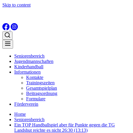
Skip to content
Seniorenbereich
Jugendmannschaften
Kinderhandball
Informationen
Kontakte
Trainingszeiten
Gesamtspielplan
Beitragsordnung
Formulare
Förderverein
Home
Seniorenbereich
Ein TOP Handballspiel aber für Punkte gegen die TG
Landshut reichte es nicht 26:30 (13:13)