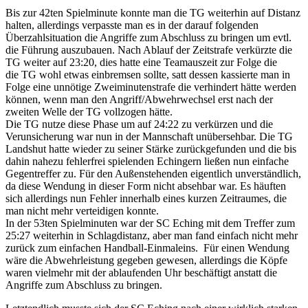
Bis zur 42ten Spielminute konnte man die TG weiterhin auf Distanz
halten, allerdings verpasste man es in der darauf folgenden
Überzahlsituation die Angriffe zum Abschluss zu bringen um evtl.
die Führung auszubauen. Nach Ablauf der Zeitstrafe verkürzte die
TG weiter auf 23:20, dies hatte eine Teamauszeit zur Folge die
die TG wohl etwas einbremsen sollte, satt dessen kassierte man in
Folge eine unnötige Zweiminutenstrafe die verhindert hätte werden
können, wenn man den Angriff/Abwehrwechsel erst nach der
zweiten Welle der TG vollzogen hätte.
Die TG nutze diese Phase um auf 24:22 zu verkürzen und die
Verunsicherung war nun in der Mannschaft unübersehbar. Die TG
Landshut hatte wieder zu seiner Stärke zurückgefunden und die bis
dahin nahezu fehlerfrei spielenden Echingern ließen nun einfache
Gegentreffer zu. Für den Außenstehenden eigentlich unverständlich,
da diese Wendung in dieser Form nicht absehbar war. Es häuften
sich allerdings nun Fehler innerhalb eines kurzen Zeitraumes, die
man nicht mehr verteidigen konnte.
In der 53ten Spielminuten war der SC Eching mit dem Treffer zum
25:27 weiterhin in Schlagdistanz, aber man fand einfach nicht mehr
zurück zum einfachen Handball-Einmaleins. Für einen Wendung
wäre die Abwehrleistung gegeben gewesen, allerdings die Köpfe
waren vielmehr mit der ablaufenden Uhr beschäftigt anstatt die
Angriffe zum Abschluss zu bringen.