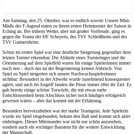
Am Samstag, den 25. Oktober, war es endlich soweit: Unsere Mini-
Mädls der F-Jugend traten zu ihrem ersten Heimturnier der Saison in
Eching an. Bei trübem Wetter, aber mit großer Vorfreude, ging es
gegen die Teams der HF Scheyern, des TSV Schleißheim und des
TSV Gaimersheim.
Schon im ersten Spiel war eine deutliche Steigerung gegenüber dem
letzten Turnier erkennbar. Die Abläufe eines Turniertages und die
Orientierung auf dem Spielfeld waren für einige Spielerinnen immer
noch neu – doch das tat der Begeisterung keinen Abbruch. Von
Spiel zu Spiel steigerten sich unsere Nachwuchsspielerinnen
sichtbar: Besonders in der Abwehr wurde zunehmend konsequenter
agiert, und auch im Angriff fanden die Pässe immer öfter ihr Ziel. Es
gab bereits einige schöne Torwürfe, die mit etwas mehr
Entschlossenheit beim Abschluss sicher noch häufiger erfolgreich
gewesen wären – aber das kommt mit der Erfahrung.
Besonders hervorzuheben war der starke Teamgeist. Jede Spielerin
wurde ins Spiel eingebunden, bekam den Ball und konnte sich aktiv
einbringen. Dieses Miteinander war nicht nur schön anzusehen,
sondern auch ein wichtiger Baustein für die weitere Entwicklung
der Mannschaft.