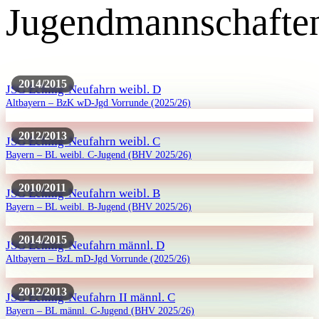
Jugendmannschafte
2014/2015
JSG Eching-Neufahrn weibl. D
Altbayern – BzK wD-Jgd Vorrunde (2025/26)
2012/2013
JSG Eching-Neufahrn weibl. C
Bayern – BL weibl. C-Jugend (BHV 2025/26)
2010/2011
JSG Eching-Neufahrn weibl. B
Bayern – BL weibl. B-Jugend (BHV 2025/26)
2014/2015
JSG Eching-Neufahrn männl. D
Altbayern – BzL mD-Jgd Vorrunde (2025/26)
2012/2013
JSG Eching-Neufahrn II männl. C
Bayern – BL männl. C-Jugend (BHV 2025/26)