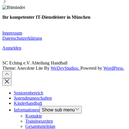
Ihr kompetenter IT-Dienstleister in München
Planung · Implementierung · Migration · Betrieb
Impressum
Datenschutzerklärung
Anmelden
SC Eching e.V. Abteilung Handball
Theme: Anecdote Lite By
WeDevStudios.
Powered by
WordPress.
Seniorenbereich
Jugendmannschaften
Kinderhandball
Informationen
Show sub menu
Kontakte
Trainingszeiten
Gesamtspielplan