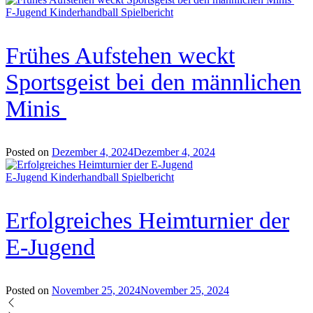
F-Jugend
Kinderhandball
Spielbericht
Frühes Aufstehen weckt
Sportsgeist bei den männlichen
Minis
Posted on
Dezember 4, 2024
Dezember 4, 2024
E-Jugend
Kinderhandball
Spielbericht
Erfolgreiches Heimturnier der
E-Jugend
Posted on
November 25, 2024
November 25, 2024