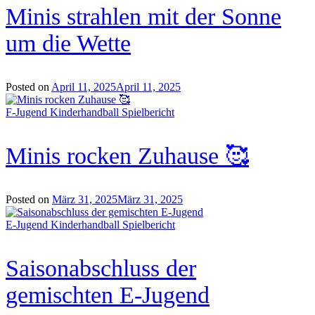
Minis strahlen mit der Sonne
um die Wette
Posted on
April 11, 2025
April 11, 2025
F-Jugend
Kinderhandball
Spielbericht
Minis rocken Zuhause 🥰
Posted on
März 31, 2025
März 31, 2025
E-Jugend
Kinderhandball
Spielbericht
Saisonabschluss der
gemischten E-Jugend